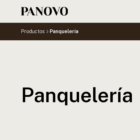
Productos
Panquelería
Panquelería